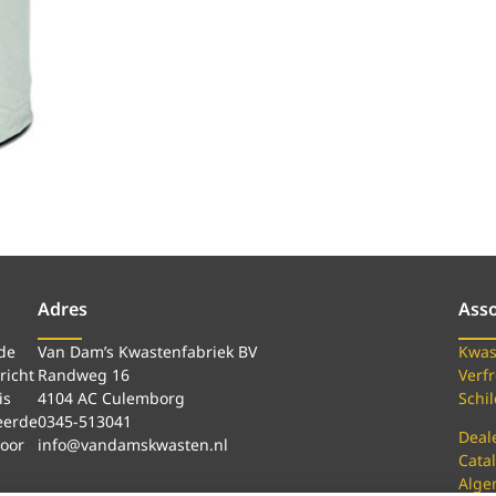
Adres
Ass
de
Van Dam’s Kwastenfabriek BV
Kwas
richt
Randweg 16
Verfr
is
4104 AC Culemborg
Schi
eerde
0345-513041
Deal
voor
info@vandamskwasten.nl
Cata
Alge