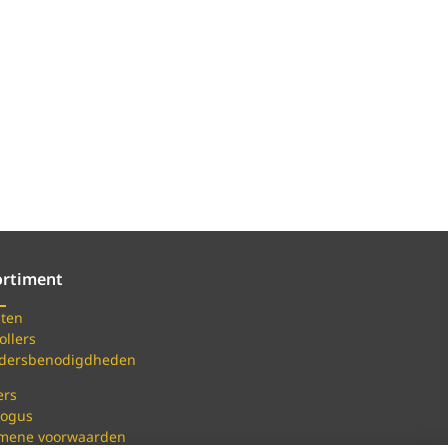
ortiment
ten
ollers
ldersbenodigdheden
ers
logus
mene voorwaarden