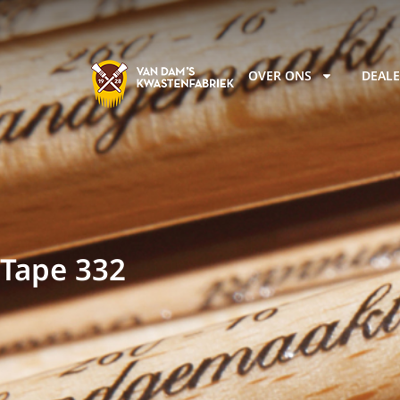
OVER ONS
DEALE
Tape 332