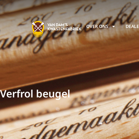
OVER ONS
DEALE
Verfrol beugel